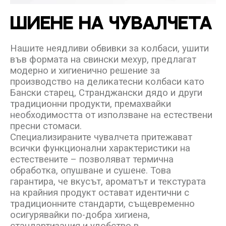
ШИЕНЕ
НА
ЧУВАЛЧЕТА
Нашите неядливи обвивки за колбаси, ушити
във формата на свински мехур, предлагат
модерно и хигиенично решение за
производство на деликатесни колбаси като
Бански старец, Странджански дядо и други
традиционни продукти, премахвайки
необходимостта от използване на естествени
пресни стомаси.
Специализираните чувалчета притежават
всички функционални характеристики на
естествените – позволяват термична
обработка, опушване и сушене. Това
гарантира, че вкусът, ароматът и текстурата
на крайния продукт остават идентични с
традиционните стандарти, същевременно
осигурявайки по-добра хигиена,
стандартизация и удобство в